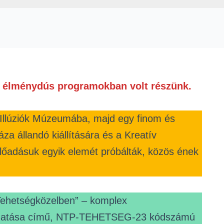
v, élménydús programokban volt részünk.
z Illúziók Múzeumába, majd egy finom és
a állandó kiállítására és a Kreatív
lőadásuk egyik elemét próbálták, közös ének
Tehetségközelben” – komplex
ogatása című, NTP-TEHETSEG-23 kódszámú