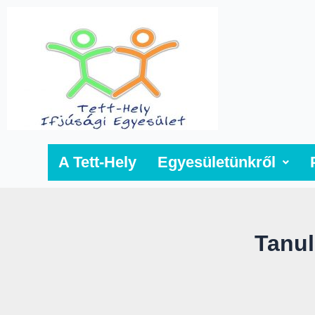
Skip
to
content
A Tett-Hely
Egyesületünkről
Tanul