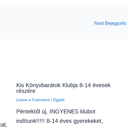
Next Bejegyzés
Kis Könyvbarátok Klubja 8-14 évesek
részére
Leave a Comment
/
Egyéb
Péntektől új, INGYENES klubot
indítunk!!!!! 8-14 éves gyerekeket,
al,