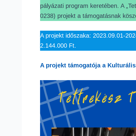
pályázati program keretében. A „
0238) projekt a támogatásnak kösz
A
projekt időszaka: 2023.09.01-2024
2.144.000 Ft.
A projekt támogatója a Kulturáli