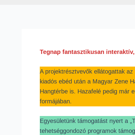
Tegnap fantasztikusan interaktí
A projektrésztvevők ellátogattak a
kiadós ebéd után a Magyar Zene Ház
Hangtérbe is. Hazafelé pedig már e
formájában.
Egyesületünk támogatást nyert a „
tehetséggondozó programok tám