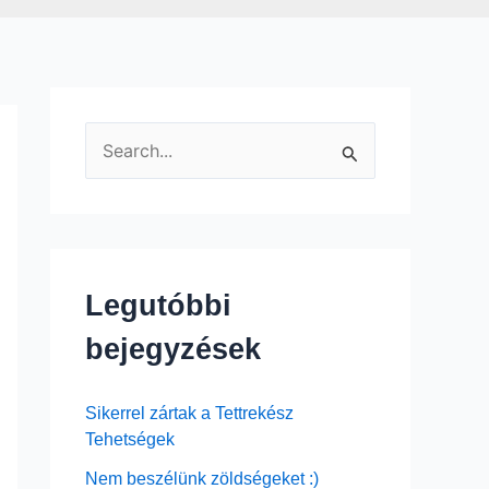
S
e
a
r
c
Legutóbbi
h
bejegyzések
f
o
Sikerrel zártak a Tettrekész
r
Tehetségek
:
Nem beszélünk zöldségeket :)