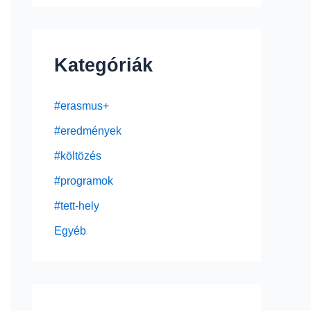
Kategóriák
#erasmus+
#eredmények
#költözés
#programok
#tett-hely
Egyéb