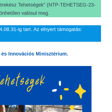
Tettrekész Tehetségek” (NTP-TEHETSEG-23-
önhetően valósul meg.
.08.31-ig tart. Az elnyert támogatás:
s és Innovációs Minisztérium.