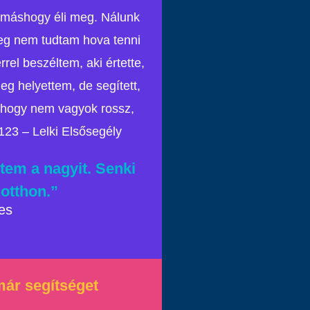
i máshogy éli meg. Nálunk
meg nem tudtam hova tenni
rel beszéltem, aki értette,
g helyettem, de segített,
s hogy nem vagyok rossz,
23 – Lelki Elsősegély
ttem a nagyit. Senki
 otthon.”
es
ár segítséget