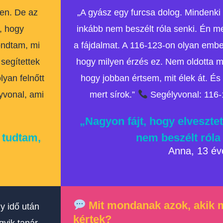
yen. De az
„A gyász egy furcsa dolog. Mindenk
n, hogy
inkább nem beszélt róla senki. Én 
ondtam, mi
a fájdalmat. A 116-123-on olyan ember
segítettek
hogy milyen érzés ez. Nem oldotta me
yan felnőtt
hogy jobban értsem, mit élek át. É
vonal, ami
mert sírok.”
Segélyvonal: 116-1
„Nagyon fájt, hogy elveszte
 tudtam,
nem beszélt róla
Anna, 13 év
Mit mondanak azok, akik m
gy idő után
kértek?
gyik tanár