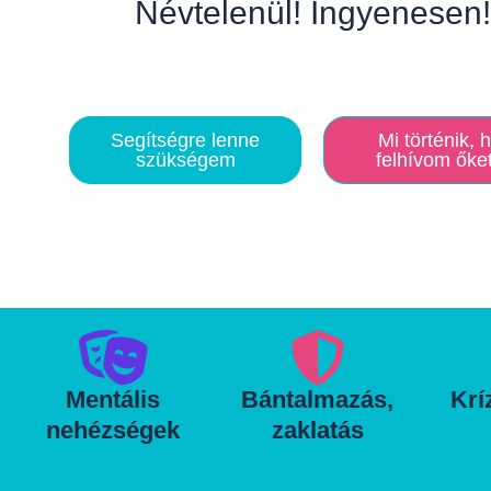
Névtelenül! Ingyenesen!
Segítségre lenne
Mi történik, 
szükségem
felhívom őke
Mentális
Bántalmazás,
Krí
nehézségek
zaklatás