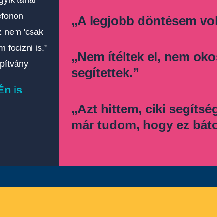
efonon
„A legjobb döntésem volt
ez nem 'csak
 focizni is.”
„Nem ítéltek el, nem ok
pítvány
segítettek.”
Én is
„Azt hittem, ciki segítsé
már tudom, hogy ez bát