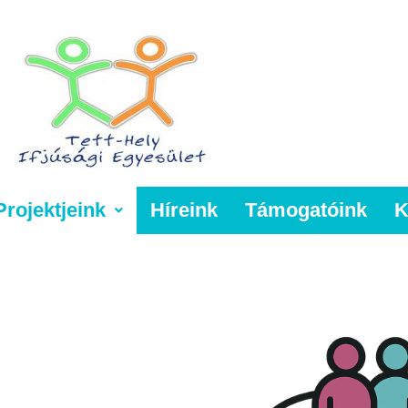
Projektjeink
Híreink
Támogatóink
K