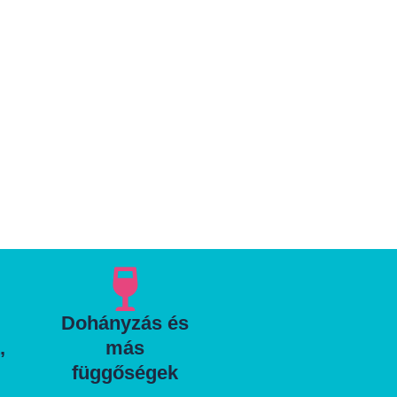
Dohányzás és
,
más
függőségek