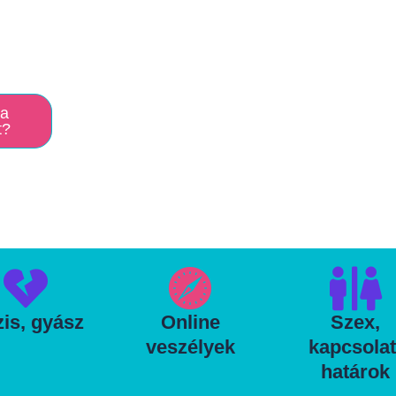
ha
t?
zis, gyász
Online
Szex,
veszélyek
kapcsolat
határok