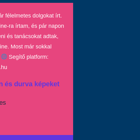
r félelmetes dolgokat írt.
ine-ra írtam, és pár napon
teni és tanácsokat adtak,
ne. Most már sokkal
”
Segítő platform:
.hu
án és durva képeket
ves