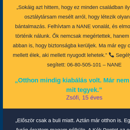
„Sokáig azt hittem, hogy ez minden családban il
osztálytársam mesélt arról, hogy létezik olya
bántalmazás. Felhívtam a NANE vonalát, és elm
történik nálunk. Ők nemcsak megértettek, hanem 
abban is, hogy biztonságba kerüljek. Ma már egy ol
mellett élek, aki mellett nyugodt lehetek.”
Segély
segített: 06-80-505-101 – NANE
„Otthon mindig kiabálás volt. Már nem
mit tegyek.”
Zsófi, 15 éves
„Először csak a buli miatt. Aztán már otthon is. E
furán éreztem magam nélküle. A Kék Pontot az e