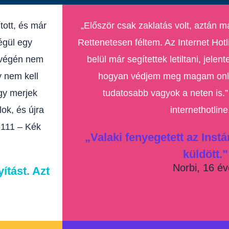
tott, és már
„Először csak zaklatás volt, aztán má
égül egy
Rettenetesen féltem. Az Internet Hotl
k végén nem
belül már segítettek letiltani, jelen
y nem kell
hogyan védjem meg magam onli
gy merjek
tudatosabb vagyok a neten is.
lok, és újra
internethotline
-111 – Kék
„Valaki fenyegetett az Inst
küldött.”
Norbi, 16 é
ítást. Azt