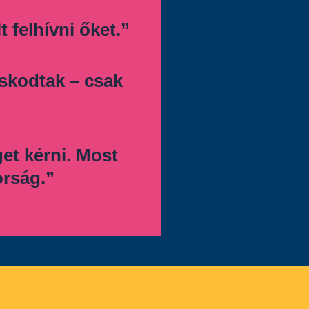
 felhívni őket.”
oskodtak – csak
get kérni. Most
orság.”