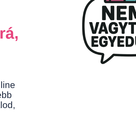
rá,
line
ebb
lod,