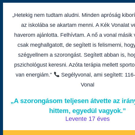
„Hetekig nem tudtam aludni. Minden apróság kiborí
az iskolába se akartam menni. A Kék Vonalat v
haverom ajánlotta. Felhívtam. A nő a vonal mási
csak meghallgatott, de segített is felismerni, hog
szégyellnem a szorongást. Segített abban is, ho
pszichológust keresni. Azóta terápia mellett sporto
van energiám.”
Segélyvonal, ami segített: 116
Vonal
„A szorongásom teljesen átvette az irány
hittem, egyedül vagyok.”
Levente 17 éves