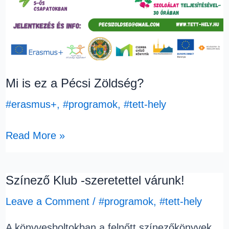
Mi is ez a Pécsi Zöldség?
#erasmus+
,
#programok
,
#tett-hely
Read More »
Színező Klub -szeretettel várunk!
Színező
Klub
Leave a Comment
/
#programok
,
#tett-hely
-
A könyvesboltokban a felnőtt színezőkönyvek