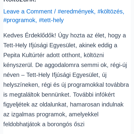
Leave a Comment
/
#eredmények
,
#költözés
,
#programok
,
#tett-hely
Kedves Érdeklődők! Úgy hozta az élet, hogy a
Tett-Hely Ifjúsági Egyesület, akinek eddig a
Pepita Kultúrtér adott otthont, költözni
kényszerül. De aggodalomra semmi ok, régi-új
néven – Tett-Hely Ifjúsági Egyesület, új
helyszíneken, régi és új programokkal továbbra
is megtaláltok bennünket. További infókért
figyeljétek az oldalunkat, hamarosan indulnak
az izgalmas programok, amelyekkel
feldobhatjátok a borongós őszi