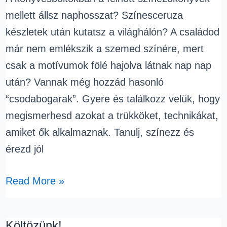
szeretettel
mellett állsz naphosszat? Színesceruza
várunk!
készletek után kutatsz a világhálón? A családod
már nem emlékszik a szemed színére, mert
csak a motívumok fölé hajolva látnak nap nap
után? Vannak még hozzád hasonló
“csodabogarak”. Gyere és találkozz velük, hogy
megismerhesd azokat a trükköket, technikákat,
amiket ők alkalmaznak. Tanulj, színezz és
érezd jól
Read More »
Költözünk!
Költözünk!