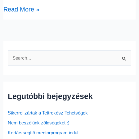
Read More »
S
e
a
r
Legutóbbi bejegyzések
c
h
Sikerrel zártak a Tettrekész Tehetségek
f
o
Nem beszélünk zöldségeket :)
r
Kortárssegítő mentorprogram indul