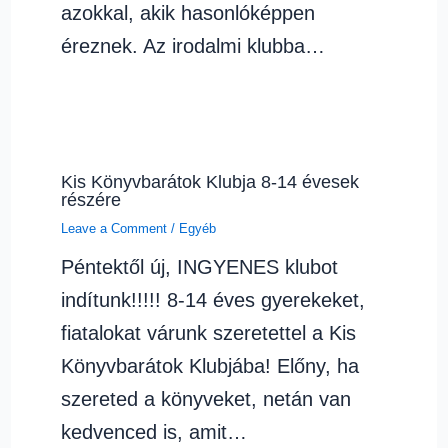
azokkal, akik hasonlóképpen
éreznek. Az irodalmi klubba…
Kis Könyvbarátok Klubja 8-14 évesek
részére
Leave a Comment
/
Egyéb
Péntektől új, INGYENES klubot
indítunk!!!!! 8-14 éves gyerekeket,
fiatalokat várunk szeretettel a Kis
Könyvbarátok Klubjába! Előny, ha
szereted a könyveket, netán van
kedvenced is, amit…