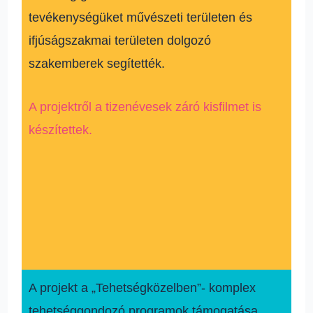
tevékenységüket művészeti területen és
ifjúságszakmai területen dolgozó
szakemberek segítették.
A projektről a tizenévesek záró kisfilmet is
készítettek.
A projekt a „Tehetségközelben”- komplex
tehetséggondozó programok támogatása