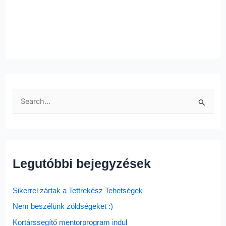
S
e
a
r
Legutóbbi bejegyzések
c
h
Sikerrel zártak a Tettrekész Tehetségek
f
o
Nem beszélünk zöldségeket :)
r
Kortárssegítő mentorprogram indul