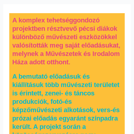
A komplex tehetséggondozó
projektben résztvevő pécsi diákok
különböző művészeti eszközökkel
valósították meg saját előadásukat,
melynek a Művészetek és Irodalom
Háza adott otthont.
A bemutató előadásuk és
kiállításuk több művészeti területet
is érintett, zenei- és táncos
produkciók, fotó-és
képzőművészeti alkotások, vers-és
prózai előadás egyaránt színpadra
került. A projekt során a