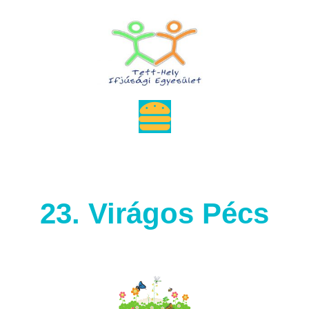
Skip
to
content
Menu
23. Virágos Pécs