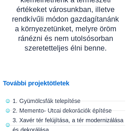
értékeket városunkban, illetve
rendkívűli módon gazdagítanánk
a környezetünket, melyre öröm
ránézni és nem utolsósorban
szeretetteljes élni benne.
További projektötletek
1. Gyümölcsfák telepítése
2. Memento- Utcai dekorációk építése
3. Xavér tér felújítása, a tér modernizálása
és dekorálása