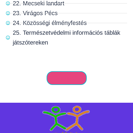
22. Mecseki landart
23. Virágos Pécs
24. Közösségi élményfestés
25. Természetvédelmi információs táblák
játszótereken
Szavazok!