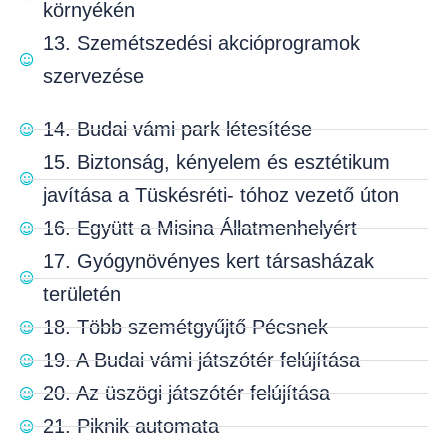
környékén
13. Szemétszedési akcióprogramok
szervezése
14. Budai vámi park létesítése
15. Biztonság, kényelem és esztétikum
javítása a Tüskésréti- tóhoz vezető úton
16. Együtt a Misina Állatmenhelyért
17. Gyógynövényes kert társasházak
területén
18. Több szemétgyűjtő Pécsnek
19. A Budai vámi játszótér felújítása
20. Az üszögi játszótér felújítása
21. Piknik automata