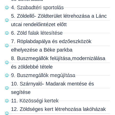
4. Szabadtéri sportolás
5. Zöldellő- Zöldterület létrehozása a Lánc
utcai rendelőintézet előtt
6. Zöld falak létesítése
7. Röplabdapálya és edzőeszközök
elhelyezése a Béke parkba
8. Buszmegállók felújítása,modernizálása
és zöldebbé tétele
9. Buszmegállók megújítása
10. Szárnyaló- Madarak mentése és
segítése
11. Közösségi kertek
12. Zöldséges kert létrehozása lakóházak